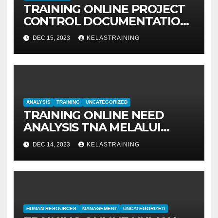
TRAINING ONLINE PROJECT
CONTROL DOCUMENTATION
MANAGEMENT
DEC 15, 2023
KELASTRAINING
ANALYSIS
TRAINING
UNCATEGORIZED
TRAINING ONLINE NEED
ANALYSIS TNA MELALUI
METODE IDENTIFIKASI DAN
DEC 14, 2023
KELASTRAINING
EVALUASI
HUMAN RESOURCES
MANAGEMENT
UNCATEGORIZED