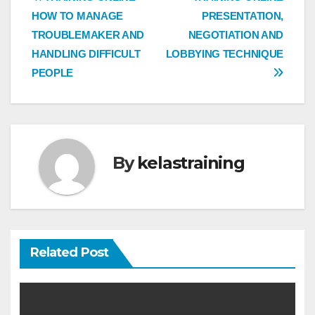
Post
HOW TO MANAGE
PRESENTATION,
navigation
TROUBLEMAKER AND
NEGOTIATION AND
HANDLING DIFFICULT
LOBBYING TECHNIQUE
PEOPLE
By
kelastraining
Related Post