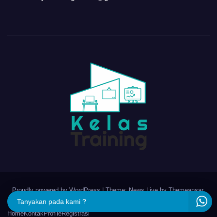
Proudly powered by WordPress
|
Theme: News Live by
Themeansar
.
Tanyakan pada kami ?
Home
Kontak
Profile
Registrasi