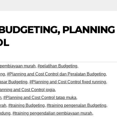
 BUDGETING, PLANNING
OL
n pembiayaan murah
,
#pelatihan Budgeting
,
ing
,
#Planning and Cost Control dan Peralatan Budgeting
,
dasar Budgeting
,
#Planning and Cost Control fixed running
,
anning and Cost Control jogja
,
m
,
#Planning and Cost Control tatap muka
,
urah
,
#training Budgeting
,
#training pengenalan Budgeting
,
andung
,
#training pengendalian pembiayaan murah
,