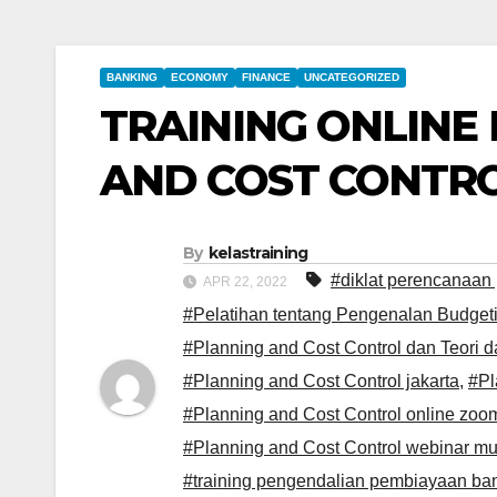
BANKING
ECONOMY
FINANCE
UNCATEGORIZED
TRAINING ONLINE
AND COST CONTR
By
kelastraining
#diklat perencanaa
APR 22, 2022
#Pelatihan tentang Pengenalan Budget
#Planning and Cost Control dan Teori 
#Planning and Cost Control jakarta
,
#Pl
#Planning and Cost Control online zoo
#Planning and Cost Control webinar m
#training pengendalian pembiayaan b