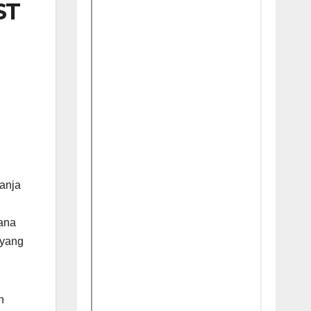
ST
anja
cana
 yang
n