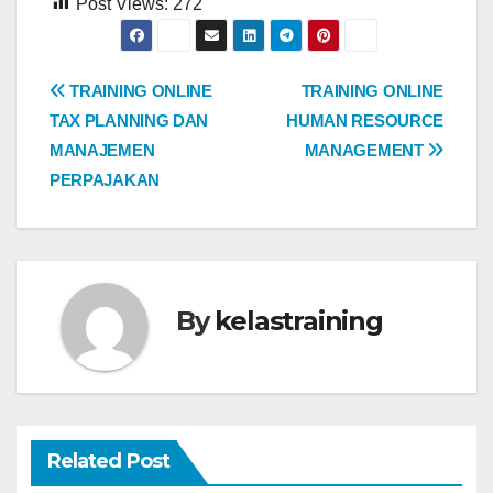
Post Views:
272
Post
TRAINING ONLINE
TRAINING ONLINE
TAX PLANNING DAN
HUMAN RESOURCE
navigation
MANAJEMEN
MANAGEMENT
PERPAJAKAN
By
kelastraining
Related Post