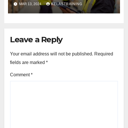
LINGKUNGAN PELABUHAN
MAR 13, 2024
KELASTRAINING
Leave a Reply
Your email address will not be published.
Required
fields are marked
*
Comment
*