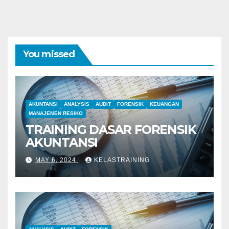
You missed
AKUNTANSI
ANALYSIS
AUDIT
FORENSIK
KEUANGAN
MANAJEMEN RESIKO
TRAINING DASAR FORENSIK
AKUNTANSI
MAY 6, 2024
KELASTRAINING