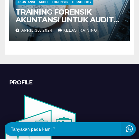
AKUNTANSI
AUDIT
FORENSIK
TEKNOLOGY
TRAINING FORENSIK
AKUNTANSI UNTUK AUDIT
INVESTIGATIF
APRIL 30, 2024
KELASTRAINING
PROFILE
Tanyakan pada kami ?