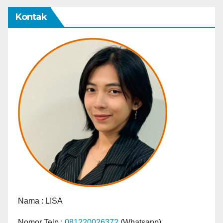
Kontak
Nama :
LISA
Nomor Telp :
081220026372
(Whatsapp)