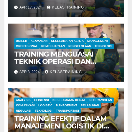
MANAJEMEN PABRIK BOILER
APR 17, 2024
KELASTRAINING
BOILER
KEAMANAN
KESELAMATAN KERJA
MANAGEMENT
OPERASIONAL
PEMELIHARAAN
PENGELOLAAN
TEKNOLOGI
TRAINING MENGUASAI
TEKNIK OPERASI DAN
MANAJEMEN PABRIK BOILER
APR 3, 2024
KELASTRAINING
ANALYSIS
EFISIENSI
KESELAMATAN KERJA
KETERAMPILAN
KOMUNIKASI
LOGISTIC
MANAGEMENT
PELABUHAN
REGULASI
TEKNOLOGI
TRANSPORTASI
TRAINING EFEKTIF DALAM
MANAJEMEN LOGISTIK DI