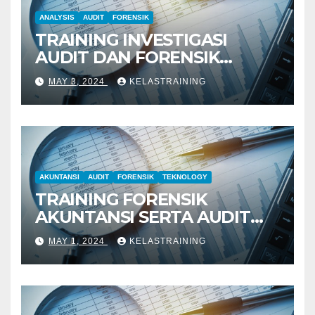
ANALYSIS
AUDIT
FORENSIK
TRAINING INVESTIGASI
AUDIT DAN FORENSIK
KEUANGAN
MAY 3, 2024
KELASTRAINING
AKUNTANSI
AUDIT
FORENSIK
TEKNOLOGY
TRAINING FORENSIK
AKUNTANSI SERTA AUDIT
PENYELIDIKAN
MAY 1, 2024
KELASTRAINING