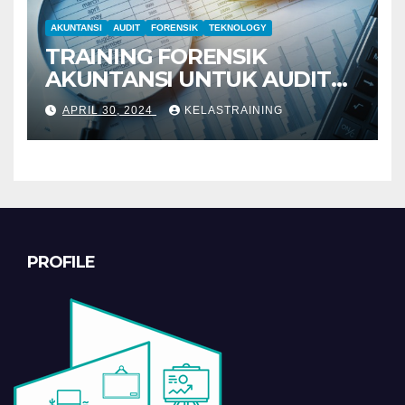
AKUNTANSI
AUDIT
FORENSIK
TEKNOLOGY
TRAINING FORENSIK
AKUNTANSI UNTUK AUDIT
INVESTIGATIF
APRIL 30, 2024
KELASTRAINING
PROFILE