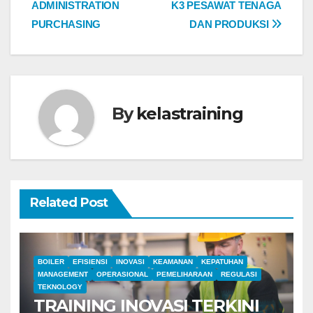
ADMINISTRATION
K3 PESAWAT TENAGA
navigation
PURCHASING
DAN PRODUKSI
By
kelastraining
Related Post
BOILER
EFISIENSI
INOVASI
KEAMANAN
KEPATUHAN
MANAGEMENT
OPERASIONAL
PEMELIHARAAN
REGULASI
TEKNOLOGY
TRAINING INOVASI TERKINI