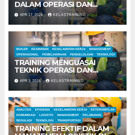
DALAM OPERASI DAN
MANAJEMEN PABRIK BOILER
APR 17, 2024
KELASTRAINING
BOILER
KEAMANAN
KESELAMATAN KERJA
MANAGEMENT
OPERASIONAL
PEMELIHARAAN
PENGELOLAAN
TEKNOLOGI
TRAINING MENGUASAI
TEKNIK OPERASI DAN
MANAJEMEN PABRIK BOILER
APR 3, 2024
KELASTRAINING
ANALYSIS
EFISIENSI
KESELAMATAN KERJA
KETERAMPILAN
KOMUNIKASI
LOGISTIC
MANAGEMENT
PELABUHAN
REGULASI
TEKNOLOGI
TRANSPORTASI
TRAINING EFEKTIF DALAM