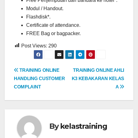
Free Penjemputan dari bandara ke hotel*.
Modul / Handout.
Flashdisk*.
Certificate of attendance.
FREE Bag or bagpacker.
Post Views:
290
Post
TRAINING ONLINE
TRAINING ONLINE AHLI
HANDLING CUSTOMER
K3 KEBAKARAN KELAS
navigation
COMPLAINT
A
By
kelastraining