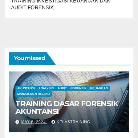
TRAINING INVESTIGASI KEUANGAN DAN
AUDIT FORENSIK
You missed
AKUNTANSI
ANALYSIS
AUDIT
FORENSIK
KEUANGAN
MANAJEMEN RESIKO
TRAINING DASAR FORENSIK
AKUNTANSI
MAY 6, 2024
KELASTRAINING