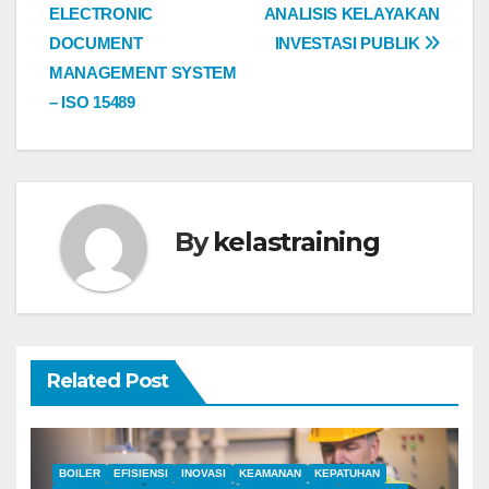
ELECTRONIC
ANALISIS KELAYAKAN
navigation
DOCUMENT
INVESTASI PUBLIK
MANAGEMENT SYSTEM
– ISO 15489
By
kelastraining
Related Post
BOILER
EFISIENSI
INOVASI
KEAMANAN
KEPATUHAN