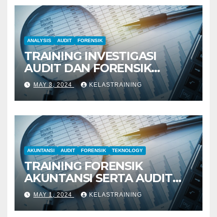
ANALYSIS
AUDIT
FORENSIK
TRAINING INVESTIGASI
AUDIT DAN FORENSIK
KEUANGAN
MAY 3, 2024
KELASTRAINING
AKUNTANSI
AUDIT
FORENSIK
TEKNOLOGY
TRAINING FORENSIK
AKUNTANSI SERTA AUDIT
PENYELIDIKAN
MAY 1, 2024
KELASTRAINING