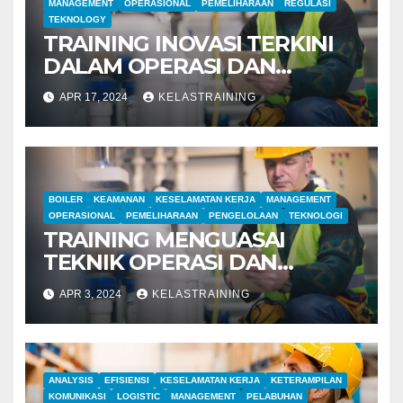
MANAGEMENT
OPERASIONAL
PEMELIHARAAN
REGULASI
TEKNOLOGY
TRAINING INOVASI TERKINI
DALAM OPERASI DAN
MANAJEMEN PABRIK BOILER
APR 17, 2024
KELASTRAINING
BOILER
KEAMANAN
KESELAMATAN KERJA
MANAGEMENT
OPERASIONAL
PEMELIHARAAN
PENGELOLAAN
TEKNOLOGI
TRAINING MENGUASAI
TEKNIK OPERASI DAN
MANAJEMEN PABRIK BOILER
APR 3, 2024
KELASTRAINING
ANALYSIS
EFISIENSI
KESELAMATAN KERJA
KETERAMPILAN
KOMUNIKASI
LOGISTIC
MANAGEMENT
PELABUHAN