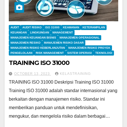
AUDIT
AUDIT RISIKO
ISO 31000
KEAMANAN
KETERAMPILAN
KEUANGAN
LINGKUNGAN
MANAGEMENT
MANAJEMEN KEUANGAN BISNIS
MANAJEMEN OPERASIONAL
MANAJEMEN RESIKO
MANAJEMEN RISIKO DASAR
MANAJEMEN RISIKO KEBERLANJUTAN
MANAJEMEN RISIKO PROYEK
PENGELOLAAN
RISK MANAGEMENT
SISTEM OPERASI
TEKNOLOGI
TRAINING ISO 31000
OCTOBER 13, 2023
KELASTRAINING
TRAINING ISO 31000 Deskripsi Training ISO 31000
Training ISO 31000 adalah standar internasional yang
berkaitan dengan manajemen risiko. Standar ini
memberikan panduan untuk mendefinisikan,
mengukur, dan mengelola risiko dalam berbagai…