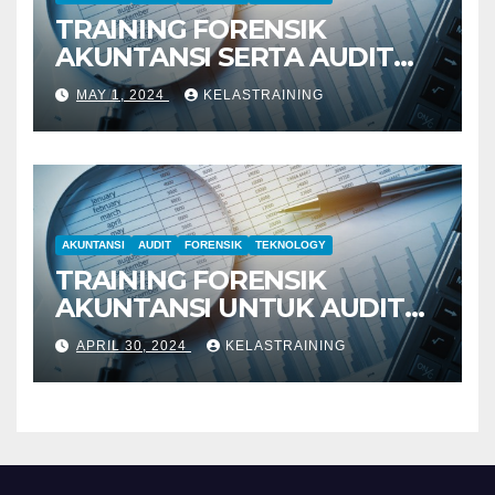
TRAINING FORENSIK
AKUNTANSI SERTA AUDIT
PENYELIDIKAN
MAY 1, 2024
KELASTRAINING
AKUNTANSI
AUDIT
FORENSIK
TEKNOLOGY
TRAINING FORENSIK
AKUNTANSI UNTUK AUDIT
INVESTIGATIF
APRIL 30, 2024
KELASTRAINING