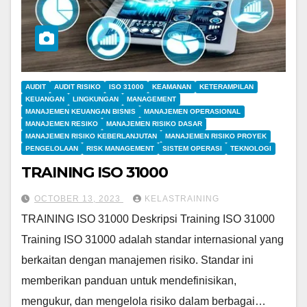
AUDIT
AUDIT RISIKO
ISO 31000
KEAMANAN
KETERAMPILAN
KEUANGAN
LINGKUNGAN
MANAGEMENT
MANAJEMEN KEUANGAN BISNIS
MANAJEMEN OPERASIONAL
MANAJEMEN RESIKO
MANAJEMEN RISIKO DASAR
MANAJEMEN RISIKO KEBERLANJUTAN
MANAJEMEN RISIKO PROYEK
PENGELOLAAN
RISK MANAGEMENT
SISTEM OPERASI
TEKNOLOGI
TRAINING ISO 31000
OCTOBER 13, 2023
KELASTRAINING
TRAINING ISO 31000 Deskripsi Training ISO 31000
Training ISO 31000 adalah standar internasional yang
berkaitan dengan manajemen risiko. Standar ini
memberikan panduan untuk mendefinisikan,
mengukur, dan mengelola risiko dalam berbagai…