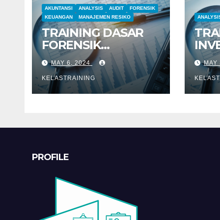
AKUNTANSI
ANALYSIS
AUDIT
FORENSIK
KEUANGAN
MANAJEMEN RESIKO
ANALYSI
TRAINING DASAR
TRA
FORENSIK
INV
AKUNTANSI
DAN
MAY 6, 2024
MAY 
KEU
KELASTRAINING
KELAST
PROFILE