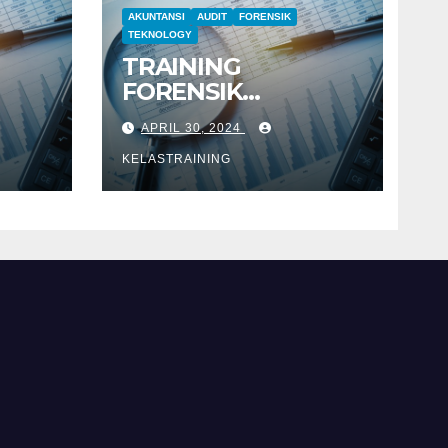
AKUNTANSI
AUDIT
FORENSIK
TEKNOLOGY
TRAINING
FORENSIK
RTA
AKUNTANSI UNTUK
APRIL 30, 2024
AUDIT
INVESTIGATIF
KELASTRAINING