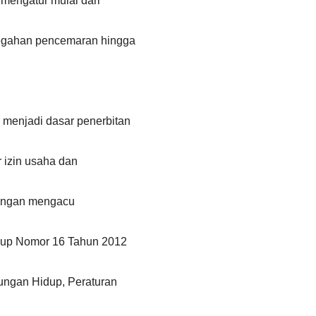
mengatur mulai dari
cegahan pencemaran hingga
menjadi dasar penerbitan
r izin usaha dan
 dengan mengacu
dup Nomor 16 Tahun 2012
gan Hidup, Peraturan