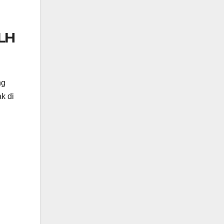
LH
ng
k di