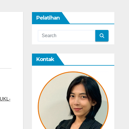
Pelatihan
Kontak
 UKL-