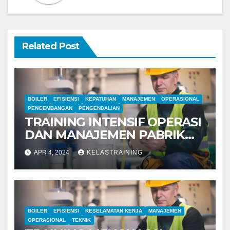
Related Post
BOILER
EFISIENSI
KEPATUHAN
MANAJEMEN
OPERASIONAL
PENGEMBANGAN
PENGENDALIAN
TRAINING INTENSIF OPERASI
DAN MANAJEMEN PABRIK
BOILER
APR 4, 2024
KELASTRAINING
BOILER
EFISIENSI
KESELAMATAN KERJA
MANAJEMEN
OPERASIONAL
TEKNIK