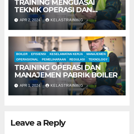
TRAINING MENGUASAI
TEKNIK OPERASI DAN
MANAJEMEN PABRIK BOILER
APR 2, 2024
KELASTRAINING
BOILER
EFISIENSI
KESELAMATAN KERJA
MANAJEMEN
OPERASIONAL
PEMELIHARAAN
REGULASI
TEKNOLOGY
TRAINING OPERASI DAN
MANAJEMEN PABRIK BOILER
APR 1, 2024
KELASTRAINING
Leave a Reply