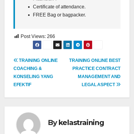
Certificate of attendance.
FREE Bag or bagpacker.
Post Views:
266
Post
TRAINING ONLINE
TRAINING ONLINE BEST
COACHING &
PRACTICE CONTRACT
navigation
KONSELING YANG
MANAGEMENT AND
EFEKTIF
LEGAL ASPECT
By
kelastraining