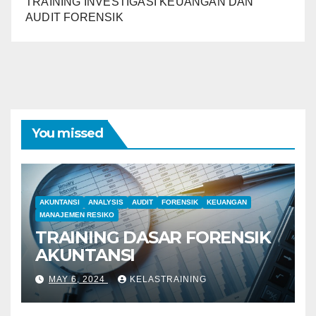
TRAINING INVESTIGASI KEUANGAN DAN
AUDIT FORENSIK
You missed
AKUNTANSI
ANALYSIS
AUDIT
FORENSIK
KEUANGAN
MANAJEMEN RESIKO
TRAINING DASAR FORENSIK
AKUNTANSI
MAY 6, 2024
KELASTRAINING