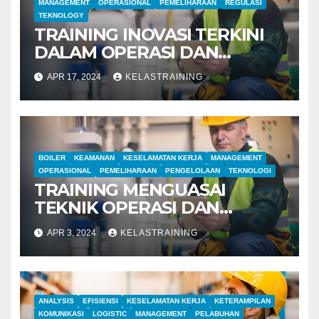
MANAGEMENT
OPERASIONAL
PEMELIHARAAN
REGULASI
TEKNOLOGY
TRAINING INOVASI TERKINI
DALAM OPERASI DAN
MANAJEMEN PABRIK BOILER
APR 17, 2024
KELASTRAINING
BOILER
KEAMANAN
KESELAMATAN KERJA
MANAGEMENT
OPERASIONAL
PEMELIHARAAN
PENGELOLAAN
TEKNOLOGI
TRAINING MENGUASAI
TEKNIK OPERASI DAN
MANAJEMEN PABRIK BOILER
APR 3, 2024
KELASTRAINING
ANALYSIS
EFISIENSI
KESELAMATAN KERJA
KETERAMPILAN
KOMUNIKASI
LOGISTIC
MANAGEMENT
PELABUHAN