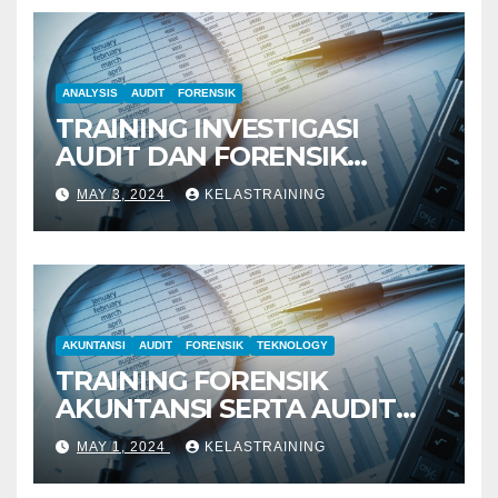
ANALYSIS
AUDIT
FORENSIK
TRAINING INVESTIGASI
AUDIT DAN FORENSIK
KEUANGAN
MAY 3, 2024
KELASTRAINING
AKUNTANSI
AUDIT
FORENSIK
TEKNOLOGY
TRAINING FORENSIK
AKUNTANSI SERTA AUDIT
PENYELIDIKAN
MAY 1, 2024
KELASTRAINING