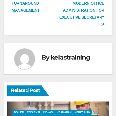
TURNAROUND
MODERN OFFICE
navigation
MANAGEMENT
ADMINISTRATION FOR
EXECUTIVE SECRETARY
By
kelastraining
Related Post
BOILER
EFISIENSI
INOVASI
KEAMANAN
KEPATUHAN