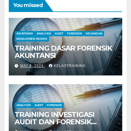
You missed
AKUNTANSI
ANALYSIS
AUDIT
FORENSIK
KEUANGAN
MANAJEMEN RESIKO
TRAINING DASAR FORENSIK
AKUNTANSI
MAY 6, 2024
KELASTRAINING
ANALYSIS
AUDIT
FORENSIK
TRAINING INVESTIGASI
AUDIT DAN FORENSIK
KEUANGAN