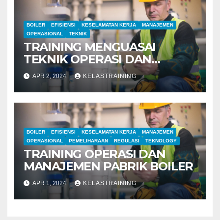
BOILER
EFISIENSI
KESELAMATAN KERJA
MANAJEMEN
OPERASIONAL
TEKNIK
TRAINING MENGUASAI
TEKNIK OPERASI DAN
MANAJEMEN PABRIK BOILER
APR 2, 2024
KELASTRAINING
BOILER
EFISIENSI
KESELAMATAN KERJA
MANAJEMEN
OPERASIONAL
PEMELIHARAAN
REGULASI
TEKNOLOGY
TRAINING OPERASI DAN
MANAJEMEN PABRIK BOILER
APR 1, 2024
KELASTRAINING